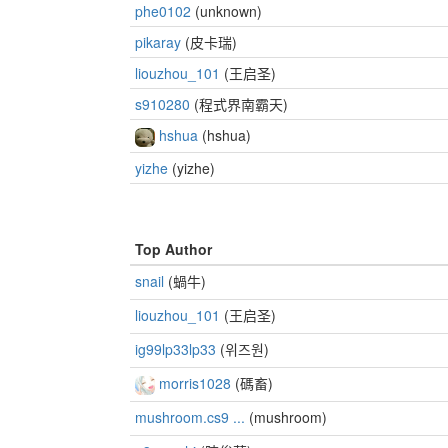
phe0102
(unknown)
pikaray
(皮卡瑞)
liouzhou_101
(王启圣)
s910280
(程式界南霸天)
hshua
(hshua)
yizhe
(yizhe)
Top Author
snail
(蝸牛)
liouzhou_101
(王启圣)
ig99lp33lp33
(위즈원)
morris1028
(碼畜)
mushroom.cs9 ...
(mushroom)