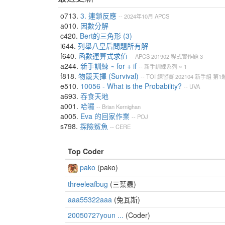
o713.
3. 連鎖反應
--
2024年10月
APCS
a010.
因數分解
c420.
Bert的三角形 (3)
i644.
列舉八皇后問題所有解
f640.
函數運算式求值
--
APCS
201902
程式實作題
3
a244.
新手訓練 ~ for + if
--
新手訓練系列 ~ 1
f818.
物競天擇 (Survival)
--
TOI
練習賽
202104
新手組
第1
e510.
10056 - What is the Probability?
--
UVA
a693.
吞食天地
a001.
哈囉
--
Brian Kernighan
a005.
Eva 的回家作業
--
POJ
s798.
探險鯊魚
--
CERE
Top Coder
pako
(pako)
threeleafbug
(三葉蟲)
aaa55322aaa
(兔瓦斯)
20050727youn ...
(Coder)