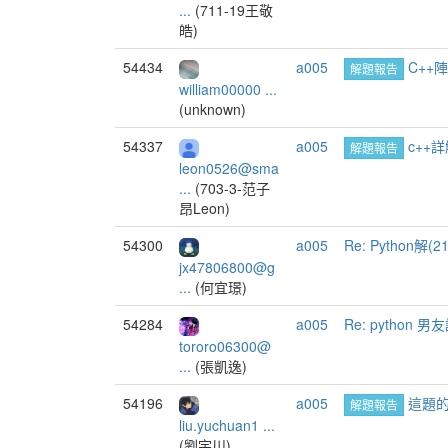
...
(711-19王敬
皓)
54434
a005
C++
解題報告
william00000 ...
(unknown)
54337
a005
c++
解題報告
leon0526@sma
...
(703-3-范子
昂Leon)
54300
a005
Re: Python解(2
jx47806800@g
...
(何宜璟)
54284
a005
Re: pytho
tororo06300@
...
(張凱逸)
54196
a005
這題的
解題報告
liu.yuchuan1 ...
(劉宇川)