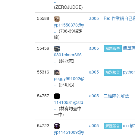
...
(ZEROJUDGE)
55588
a005
Re: 作業請自己
yp11550373@y
...
(708-39楊定
綸)
55456
a005
簡單
解題報告
0801elmer666
...
(薛冠志)
55316
a005
pyth
解題報告
peggy991002@
...
(邱玥心)
54757
a005
二維陣列解法
11410581@std
...
(林宥均臺中
一中)
54722
a005
c++
解題報告
yp11451009@y