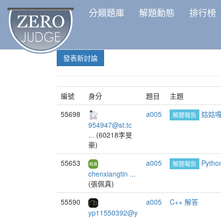
分類題庫
解題動態
排行榜
發表新討論
編號
身分
題目
主題
55698
a005
姑姑
解題報告
954947@st.tc
...
(60218李旻
豪)
55653
a005
Pytho
解題報告
chenxiangtin ...
(張佩真)
55590
a005
C++ 解答
yp11550392@y