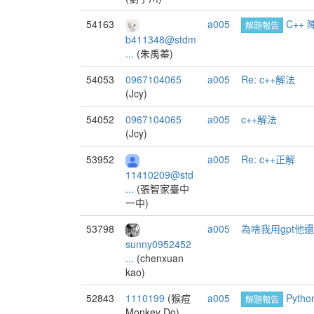
54163
a005
C++
解題報告
b411348@stdm
...
(朱禹蓁)
54053
0967104065
a005
Re: c++解法
(Jcy)
54052
0967104065
a005
c++解法
(Jcy)
53952
a005
Re: c++正解
11410209@std
...
(張智家臺中
一中)
53798
a005
為啥我用gpt他還給
sunny0952452
...
(chenxuan
kao)
52843
1110199
(猴痘
a005
Pytho
解題報告
Monkey Do)