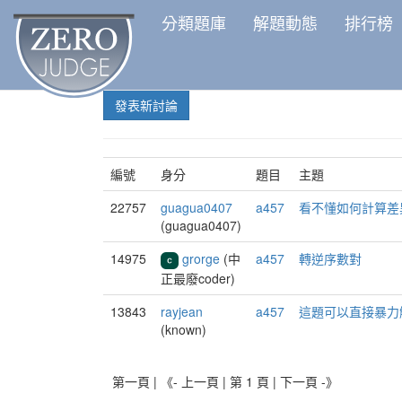
分類題庫
解題動態
排行榜
發表新討論
編號
身分
題目
主題
22757
guagua0407
a457
看不懂如何計算差
(guagua0407)
14975
grorge
(中
a457
轉逆序數對
正最廢coder)
13843
rayjean
a457
這題可以直接暴力
(known)
第一頁 | 《- 上一頁 | 第 1 頁 |
下一頁 -》