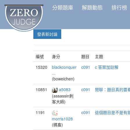
分類題庫
解題動態
排行榜
發表新討論
編號
身分
題目
主題
15320
blackconquer
c091
c 答案加註解
...
(boweichen)
10851
a5083
c091
閒聊：題目真的要
(assassin刺
客大師)
1191
c091
這個題目是不是有錯
morris1028
(碼畜)