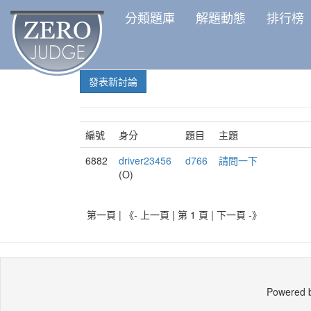
分類題庫
解題動態
排行榜
發表新討論
編號
身分
題目
主題
6882
driver23456
d766
請問一下
(O)
第一頁 | 《- 上一頁 | 第 1 頁 |
下一頁 -》
Powered 