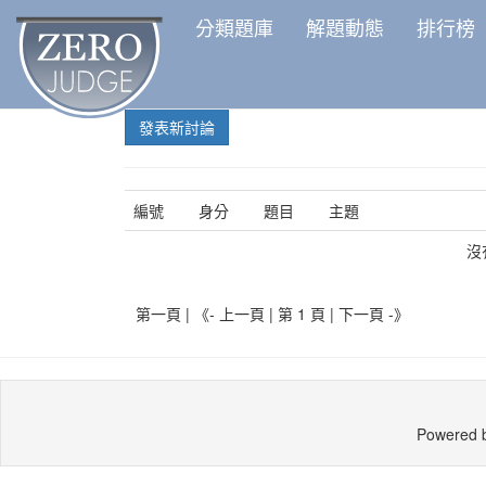
分類題庫
解題動態
排行榜
發表新討論
編號
身分
題目
主題
沒
第一頁 | 《- 上一頁 | 第 1 頁 |
下一頁 -》
Powered 