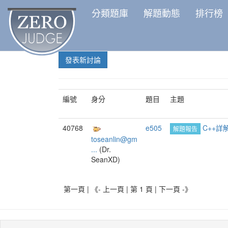
分類題庫
解題動態
排行榜
發表新討論
編號
身分
題目
主題
40768
e505
C++詳
解題報告
toseanlin@gm
...
(Dr.
SeanXD)
第一頁 | 《- 上一頁 | 第 1 頁 |
下一頁 -》