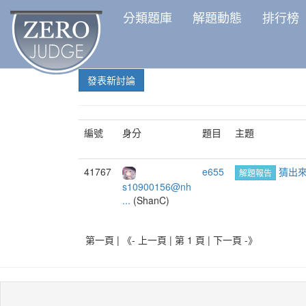
分類題庫
解題動態
排行榜
發表新討論
編號
身分
題目
主題
41767
e655
猜出
解題報告
s10900156@nh
...
(ShanC)
第一頁 | 《- 上一頁 | 第 1 頁 |
下一頁 -》