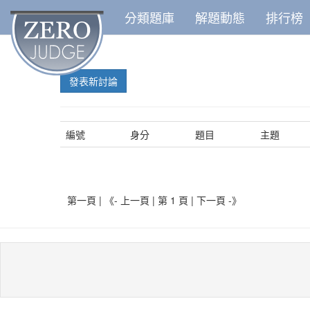
分類題庫
解題動態
排行榜
發表新討論
編號
身分
題目
主題
第一頁 | 《- 上一頁 | 第 1 頁 |
下一頁 -》