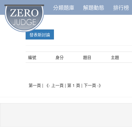
分類題庫
解題動態
排行榜
發表新討論
編號
身分
題目
主題
第一頁 | 《- 上一頁 | 第 1 頁 |
下一頁 -》