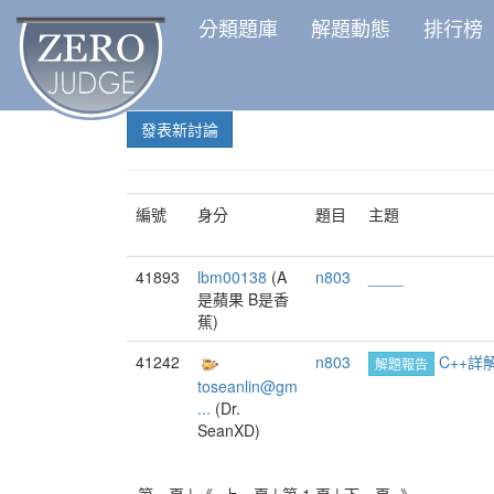
分類題庫
解題動態
排行榜
發表新討論
編號
身分
題目
主題
41893
lbm00138
(A
n803
____
是蘋果 B是香
蕉)
41242
n803
C++詳
解題報告
toseanlin@gm
...
(Dr.
SeanXD)