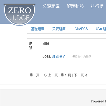
分類題庫
解題動態
排行榜
基礎題庫
競賽題庫
IOI/APCS
UVa 
序
題目
號
1
d068.
該減肥了！
--
板橋高中
教學題
第一頁 | 《- 上一頁 | 第 1 頁 |
下一頁 -》
Powered 