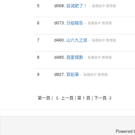
5
d068.
該減肥了！
--
板橋高中
教學題
6
d073.
分組報告
--
板橋高中
教學題
7
d460.
山六九之旅
--
板橋高中
教學題
8
d485.
我愛偶數
--
板橋高中
教學題
9
d827.
買鉛筆
--
板橋高中
教學題
第一頁 | 《- 上一頁 | 第 1 頁 |
下一頁 -》
Powered 