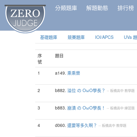
分類題庫
解題動態
排行榜
基礎題庫
競賽題庫
IOI/APCS
UVa 
序
題目
號
1
a149.
乘乘樂
2
b882.
溢位 の OωO學長？
--
板橋高中
教學題
3
b883.
崩潰 の OωO學長！
--
板橋高中
練習題
4
d060.
還要等多久啊？
--
板橋高中
教學題