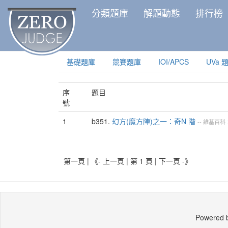
分類題庫
解題動態
排行榜
基礎題庫
競賽題庫
IOI/APCS
UVa 
序
題目
號
1
b351.
幻方(魔方陣)之一：奇N 階
--
維基百科：zh
第一頁 | 《- 上一頁 | 第 1 頁 |
下一頁 -》
Powered 