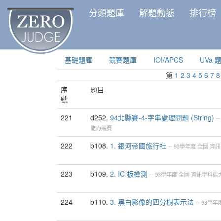
分類題庫
解題動態
排行榜
基礎題庫
競賽題庫
IOI/APCS
UVa 
第
1
2
3
4
5
6
7
8
序
題目
號
221
d252.
94北縣賽-4-字串處理問題 (String)
-
能力競賽
222
b108.
1. 銀河帝國旅行社
--
93學年度
全國
資訊
223
b109.
2. IC 板檢測
--
93學年度
全國
資訊學科能
224
b110.
3. 黑白影像的四分樹表示法
--
93學年