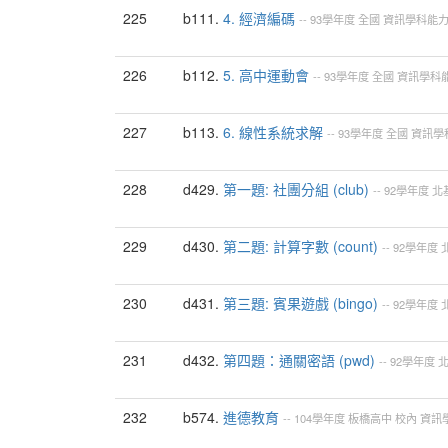
225
b111.
4. 經濟編碼
--
93學年度
全國
資訊學科能
226
b112.
5. 高中運動會
--
93學年度
全國
資訊學科
227
b113.
6. 線性系統求解
--
93學年度
全國
資訊學
228
d429.
第一題: 社團分組 (club)
--
92學年度
北
229
d430.
第二題: 計算字數 (count)
--
92學年度
230
d431.
第三題: 賓果遊戲 (bingo)
--
92學年度
231
d432.
第四題：通關密語 (pwd)
--
92學年度
232
b574.
進德教育
--
104學年度
板橋高中
校內
資訊