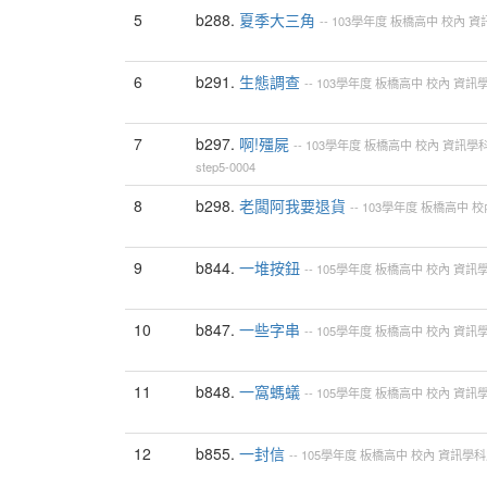
5
b288.
夏季大三角
--
103學年度
板橋高中
校內
資
6
b291.
生態調查
--
103學年度
板橋高中
校內
資訊
7
b297.
啊!殭屍
--
103學年度
板橋高中
校內
資訊學
step5-0004
8
b298.
老闆阿我要退貨
--
103學年度
板橋高中
校
9
b844.
一堆按鈕
--
105學年度
板橋高中
校內
資訊
10
b847.
一些字串
--
105學年度
板橋高中
校內
資訊
11
b848.
一窩螞蟻
--
105學年度
板橋高中
校內
資訊
12
b855.
一封信
--
105學年度
板橋高中
校內
資訊學科