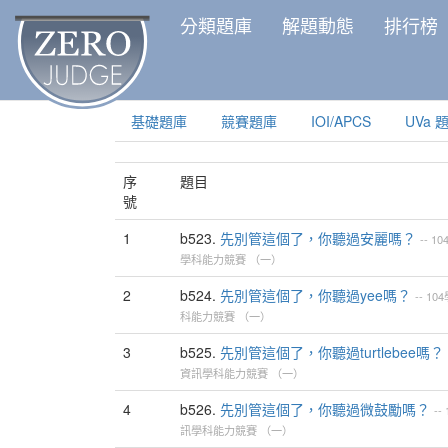
分類題庫
解題動態
排行榜
基礎題庫
競賽題庫
IOI/APCS
UVa 
序
題目
號
1
b523.
先別管這個了，你聽過安麗嗎？
--
10
學科能力競賽
（一）
2
b524.
先別管這個了，你聽過yee嗎？
--
10
科能力競賽
（一）
3
b525.
先別管這個了，你聽過turtlebee嗎？
資訊學科能力競賽
（一）
4
b526.
先別管這個了，你聽過微鼓勵嗎？
--
訊學科能力競賽
（一）