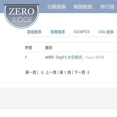
分類題庫
解題動態
排行榜
基礎題庫
競賽題庫
IOI/APCS
UVa 題庫
序號
題目
1
a053.
Sagit's 計分程式
--
Sagit's 教學題
第一頁 | 《- 上一頁 | 第 1 頁 |
下一頁 -》