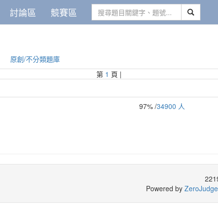
討論區
競賽區
原創/不分類題庫
第
1
頁 |
97% /
34900 人
221
Powered by
ZeroJudge