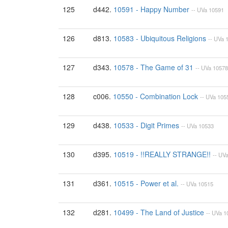
125
d442.
10591 - Happy Number
--
UVa
10591
126
d813.
10583 - Ubiquitous Religions
--
UVa
127
d343.
10578 - The Game of 31
--
UVa
10578
128
c006.
10550 - Combination Lock
--
UVa
105
129
d438.
10533 - Digit Primes
--
UVa
10533
130
d395.
10519 - !!REALLY STRANGE!!
--
UV
131
d361.
10515 - Power et al.
--
UVa
10515
132
d281.
10499 - The Land of Justice
--
UVa
1