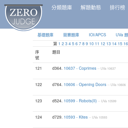
分類題庫
解題動態
排行榜
基礎題庫
競賽題庫
IOI/APCS
UVa 
第
1
2
3
4
5
6
7
8
9
10
11
12
13
14
15
16
序
題目
號
121
d364.
10637 - Coprimes
--
UVa
10637
122
d764.
10606 - Opening Doors
--
UVa
10606
123
d524.
10599 - Robots(II)
--
UVa
10599
124
d729.
10593 - Kites
--
UVa
10593