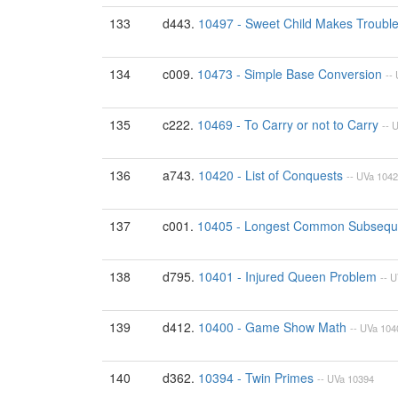
133
d443.
10497 - Sweet Child Makes Troubl
134
c009.
10473 - Simple Base Conversion
--
135
c222.
10469 - To Carry or not to Carry
--
U
136
a743.
10420 - List of Conquests
--
UVa
1042
137
c001.
10405 - Longest Common Subseq
138
d795.
10401 - Injured Queen Problem
--
U
139
d412.
10400 - Game Show Math
--
UVa
104
140
d362.
10394 - Twin Primes
--
UVa
10394