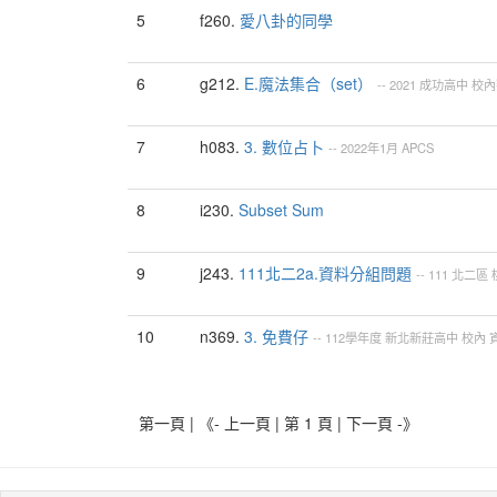
5
f260.
愛八卦的同學
6
g212.
E.魔法集合（set）
--
2021
成功高中
校內
7
h083.
3. 數位占卜
--
2022年1月
APCS
8
i230.
Subset Sum
9
j243.
111北二2a.資料分組問題
--
111
北二區
10
n369.
3. 免費仔
--
112學年度
新北新莊高中
校內
第一頁 | 《- 上一頁 | 第 1 頁 |
下一頁 -》