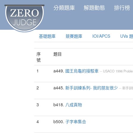
分類題庫
解題動態
排行榜
基礎題庫
競賽題庫
IOI/APCS
UVa 
序
題目
號
1
a449.
國王烏龜的接駁車
--
USACO
1996
Proble
2
a445.
新手訓練系列- 我的朋友很少
--
新手訓練
3
b418.
八成真物
4
b500.
子字串集合