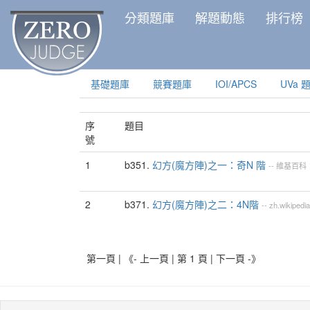
分類題庫
解題動態
排行榜
基礎題庫
競賽題庫
IOI/APCS
UVa 
序
題目
號
1
b351.
幻方(魔方陣)之一：奇N 階
--
維基百科：zh
2
b371.
幻方(魔方陣)之二：4N階
--
zh.wikipedi
第一頁 | 《- 上一頁 | 第 1 頁 |
下一頁 -》