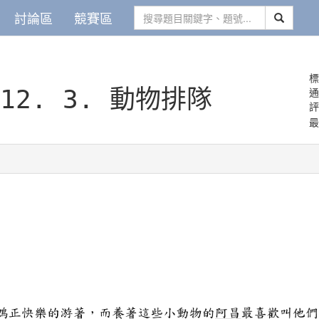
討論區
競賽區
標
812.
3. 動物排隊
最