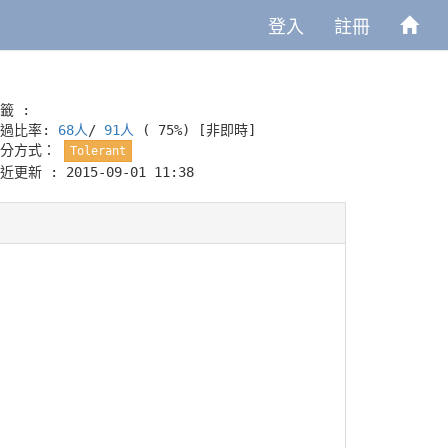
登入
註冊
籤 :
通過比率:
68人
/
91人
( 75%)
[非即時]
評分方式：
Tolerant
近更新 : 2015-09-01 11:38