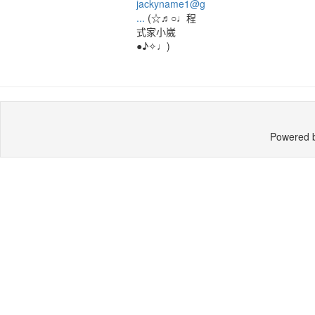
jackyname1@g
...
(☆♬○♩程
式家小崴
●♪✧♩)
Powered 