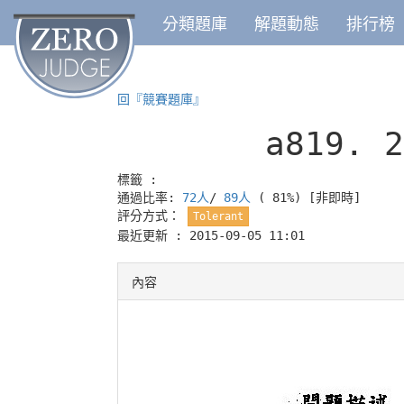
分類題庫
解題動態
排行榜
回『競賽題庫』
a819.
標籤 :
通過比率:
72人
/
89人
( 81%)
[非即時]
評分方式：
Tolerant
最近更新 : 2015-09-05 11:01
內容