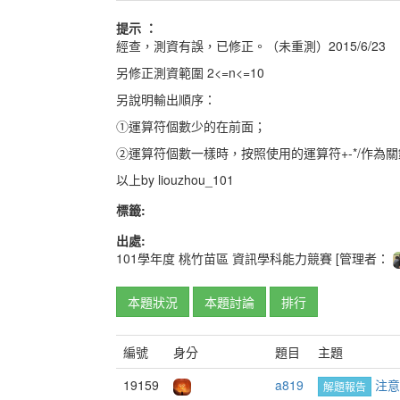
提示 ：
經查，測資有誤，已修正。（未重測）2015/6/23
另修正測資範圍 2<=n<=10
另說明輸出順序：
①運算符個數少的在前面；
②運算符個數一樣時，按照使用的運算符+-*/作為
以上by liouzhou_101
標籤:
出處:
101學年度
桃竹苗區
資訊學科能力競賽
[管理者：
本題狀況
本題討論
排行
編號
身分
題目
主題
19159
a819
注意!
解題報告