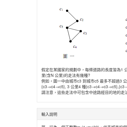
假定在某國家的規劃中，每條道路的長度皆為1 公里
里(含N 公里)的走法有幾種?
例如，圖一中由城市c3 到城市c5 最多不超過3 公里的
{c3→c4→c5}, 3 公里4 種{c3→c4→c3→c5},{c3
請注意，這些走法中可包含中途路經目的地的走法，如
輸入說明