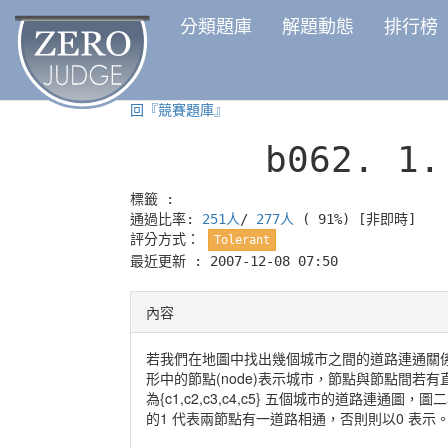
分類題庫
解題動態
排行榜
回『競賽題庫』
b062.
1
標籤 :
通過比率:
251人
/
277人
( 91%)
[非即時]
評分方式：
Tolerant
最近更新 : 2007-12-08 07:50
內容
若我們在地圖中找出幾個城市之間的道路連通關係，並將
形中的節點(node)表示城市，節點與節點間若有
為{c1,c2,c3,c4,c5} 五個城市的道路連通圖，圖
的1 代表兩節點有一道路相通，否則則以0 表示