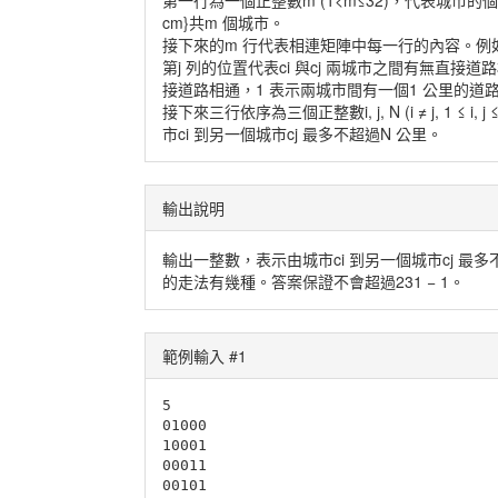
第一行為一個正整數m (1<m≤32)，代表城市的個數；
cm}共m 個城市。
接下來的m 行代表相連矩陣中每一行的內容。例如
第j 列的位置代表ci 與cj 兩城市之間有無直接
接道路相通，1 表示兩城市間有一個1 公里的道
接下來三行依序為三個正整數i, j, N (i ≠ j, 1 ≤ i, j 
市ci 到另一個城市cj 最多不超過N 公里。
輸出說明
輸出一整數，表示由城市ci 到另一個城市cj 最多不
的走法有幾種。答案保證不會超過231 − 1。
範例輸入 #1
5

01000

10001

00011

00101
