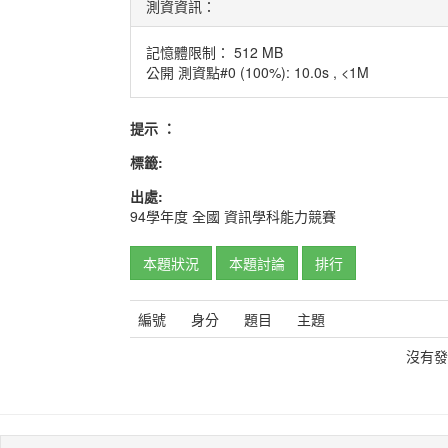
測資資訊：
記憶體限制： 512 MB
公開 測資點#0 (100%): 10.0s , <1M
提示 ：
標籤:
出處:
94學年度
全國
資訊學科能力競賽
本題狀況
本題討論
排行
編號
身分
題目
主題
沒有發