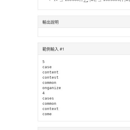
輸出說明
範例輸入 #1
5

case

content

contest

common

onganize

4

cases

common

context

come