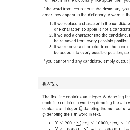
from text is in the dictionary, like apple, then yo
If the word from text is not in the dictionary, yo
order they appear in the dictionary. A word in the
If we replace a character in the candidat
one character, so apple is not a candidat
If we add a character into the candidate, 
be removed from every possible position,
If we remove a character from the candida
be added into every possible position, so
If you cannot find any candidate, simply output
輸入說明
N
The first line contains an integer
denoting the
w
i
i
each line contains a word
denoting the
-th 
Q
contains an integer
denoting the number of w
q
i
i
denoting the
-th word in text.
N
≤
200
,
;
∑
|
w
i
|
≤
10000
,
;
|
w
i
|
≤
100
,
;
Q
≤
N
≤
100000
,
;
∑
|
w
i
|
≤
1000000
,
;
|
w
i
|
≤
10