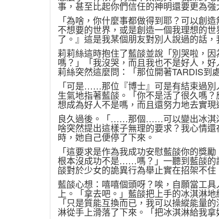
事，甚至比起你們信任的神明還要更為強
「為啥，你什麼事都做得到耶？可以創造
不想要的世界，或是創造一個我理想的世
了。』這是我某個朋友對別人說過的話，
莉莉絲這時抱住了藍燄並說「別哭啦，因
嗎？」「我沒哭，而且我也不是好人，好
莉絲突然這麼問：「那位開著TARDIS
「可是……那位『博士』可是有結束過別
生氣地指著藍燄。「你不是活了很久嗎？
想成為好人不是嗎，而且還努力地去實現
良久過後。「……那個……可以變出冰淇
啥突然提出這樣子無理的要求？我心情還
時，她自己便停了下來。
「這要求是作為我成功安慰藍燄你的獎勵
根本沒成功不是……嗎？」一聽到藍燄的
燄對於少女的詭異行為舉止實在招架不住
藍燄心想：嘻嘻個頭呀？唉，自願當工具
上。「拿去吧。」藍燄把上手的冰淇淋地
「只是質能互換而已，我可以操縱能量的
淋從手上滑落了下來。「把冰淇淋給我拿