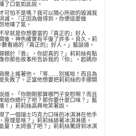
嘆了口氣如此說。
才可怕不是嗎？我可以隨心所欲的毀滅我
消滅。『正因為做得到，你便這麼做
怨地嘆了氣。
不早就是你想要當的『真正的』好人
開後，神色確實有平復了許多。良久，莉
我少數看過的『真正的』好人。」藍燄道。
歸類於『善』，你認真的？」莉莉絲有點
像你那些故事所告訴我的『你』。起碼你
肩膀上搖著他。「等……別搖啦！而且為
是失敗了。正當他想要把莉莉絲的手挪開
說道。「你剛剛那算哪門子安慰啊？而且
來給你總行了吧？那你要什麼口味？」藍
嘻！」莉莉絲高興地笑著說。
現了一個瑞士巧克力口味的冰淇淋在他手
，原理是啥？」莉莉絲舔著冰淇淋道。
能量！太誇張了吧？」莉莉絲驚訝到冰淇