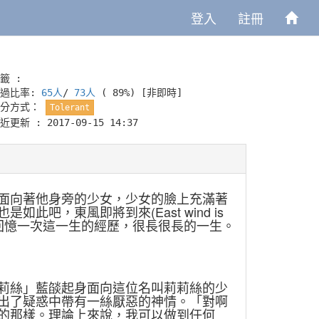
登入
註冊
籤 :
通過比率:
65人
/
73人
( 89%)
[非即時]
評分方式：
Tolerant
近更新 : 2017-09-15 14:37
面向著他身旁的少女，少女的臉上充滿著
，東風即將到來(East wind is
部回憶一次這一生的經歷，很長很長的一生。
莉絲」藍燄起身面向這位名叫莉莉絲的少
出了疑惑中帶有一絲厭惡的神情。「對啊
的那樣。理論上來說，我可以做到任何