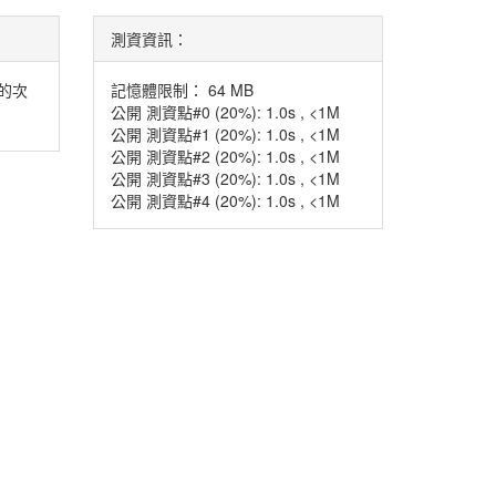
測資資訊：
的次
記憶體限制： 64 MB
公開 測資點#0 (20%): 1.0s , <1M
公開 測資點#1 (20%): 1.0s , <1M
公開 測資點#2 (20%): 1.0s , <1M
公開 測資點#3 (20%): 1.0s , <1M
公開 測資點#4 (20%): 1.0s , <1M