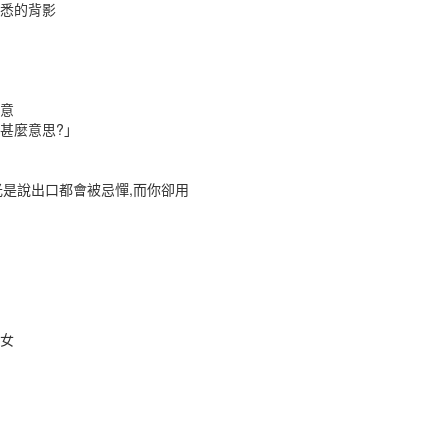
熟悉的背影
敵意
甚麼意思?」
光是說出口都會被忌憚,而你卻用
少女