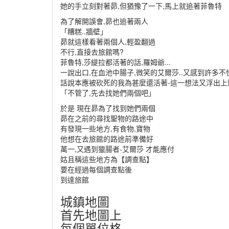
她的手立刻對著昴,但猶豫了一下,馬上就追著菲魯特
為了解開誤會,昴也追著兩人
「糟糕..牆壁」
昴就這樣看著兩個人,輕盈翻過
不行,直接去旅館嗎?
菲魯特,莎緹拉都活著的話,羅姆爺...
一說出口,在血池中腸子,微笑的艾爾莎..又感到許多不
話說本應被砍死的我為甚麼還活著-這一想法又浮出上
「不管了,先去找她們兩個吧」
於是 現在昴為了找到她們兩個
昴在之前的尋找聖物的路途中
有發現一些地方,有食物,寶物
他想在去旅館的路途前準備好
萬一,又遇到獵腸者-艾爾莎 才能應付
姑且稱這些地方為【調查點】
要在經過每個調查點後
到達旅館
城鎮地圖
首先地圖上
每個單位格