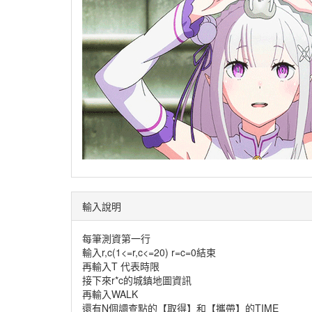
輸入說明
每筆測資第一行
輸入r,c(1<=r,c<=20) r=c=0結束
再輸入T 代表時限
接下來r*c的城鎮地圖資訊
再輸入WALK
還有N個調查點的【取得】和【攜帶】的TIME