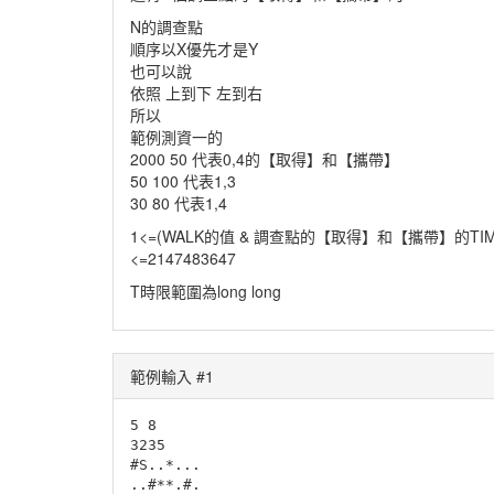
N的調查點
順序以X優先才是Y
也可以說
依照 上到下 左到右
所以
範例測資一的
2000 50 代表0,4的【取得】和【攜帶】
50 100 代表1,3
30 80 代表1,4
1<=(WALK的值 & 調查點的【取得】和【攜帶】的TIM
<=2147483647
T時限範圍為long long
範例輸入 #1
5 8

3235

#S..*...

..#**.#.
