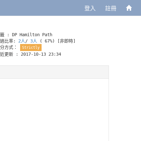
登入
註冊
籤 :
DP
Hamilton Path
通過比率:
2人
/
3人
( 67%)
[非即時]
評分方式：
Strictly
近更新 : 2017-10-13 23:34