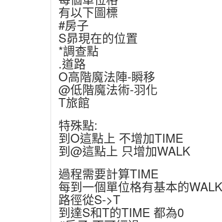
有以下圖標
#房子
S昴現在的位置
*調查點
.道路
O高階魔法陣-瞬移
@低階魔法術-羽化
T旅館
特殊點:
到O這點上 不增加TIME
到@這點上 只增加WALK
過程需要計算TIME
每到一個單位格有基本的WAL
路徑從S->T
到達S和T的TIME 都為0