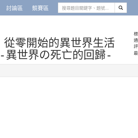
討論區
競賽區
標
.
從零開始的異世界生活
-異世界の死亡的回歸-
最
」