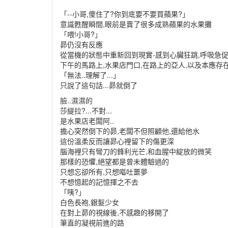
「--小哥,傻住了?你到底要不要買蘋果?」
意識甦醒瞬間,眼前是賣了很多成熟蘋果的水果攤
「喂!小哥?」
昴仍沒有反應
從當機的狀態中重新回到現實-感到心臟狂跳,呼吸急
下午的馬路上,水果店門口,在路上的亞人,以及本應存
「無法..理解了...」
只說了這句話...昴就倒了
臉..濕濕的
莎緹拉?...不對...
是水果店老闆阿..
擔心突然倒下的昴,老闆不但照顧他,還給他水
這份溫柔反而讓昴心裡留下的傷更深
腦海裡只有彎刀的鋒利光芒,和血腥中綻放的微笑
那樣的恐懼,絕望都是曾未體驗過的
只想忘卻所有,只想嘔吐噩夢
不想憶起的記憶揮之不去
「咦?」
白色長袍,銀髮少女
在對上昴的視線後,不感趣的移開了
筆直的凝視前進的路