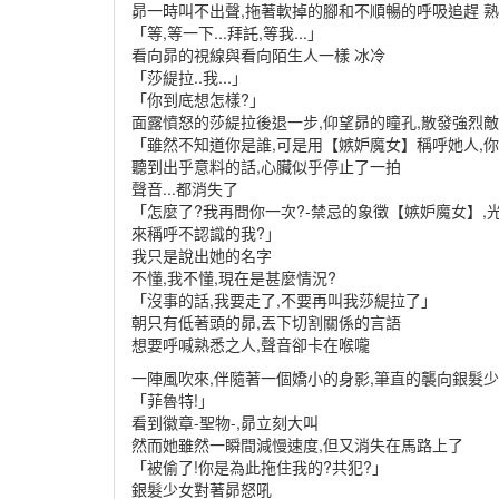
昴一時叫不出聲,拖著軟掉的腳和不順暢的呼吸追趕 
「等,等一下...拜託,等我...」
看向昴的視線與看向陌生人一樣 冰冷
「莎緹拉..我...」
「你到底想怎樣?」
面露憤怒的莎緹拉後退一步,仰望昴的瞳孔,散發強烈
「雖然不知道你是誰,可是用【嫉妒魔女】稱呼她人,你
聽到出乎意料的話,心臟似乎停止了一拍
聲音...都消失了
「怎麼了?我再問你一次?-禁忌的象徵【嫉妒魔女】,
來稱呼不認識的我?」
我只是說出她的名字
不懂,我不懂,現在是甚麼情況?
「沒事的話,我要走了,不要再叫我莎緹拉了」
朝只有低著頭的昴,丟下切割關係的言語
想要呼喊熟悉之人,聲音卻卡在喉嚨
一陣風吹來,伴隨著一個嬌小的身影,筆直的襲向銀髮
「菲魯特!」
看到徽章-聖物-,昴立刻大叫
然而她雖然一瞬間減慢速度,但又消失在馬路上了
「被偷了!你是為此拖住我的?共犯?」
銀髮少女對著昴怒吼