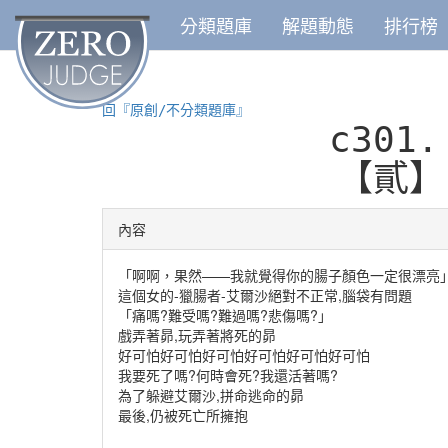
分類題庫
解題動態
排行榜
回『原創/不分類題庫』
c301
【貳】
內容
「啊啊，果然——我就覺得你的腸子顏色一定很漂亮
這個女的-獵腸者-艾爾沙絕對不正常,腦袋有問題
「痛嗎?難受嗎?難過嗎?悲傷嗎?」
戲弄著昴,玩弄著將死的昴
好可怕好可怕好可怕好可怕好可怕好可怕
我要死了嗎?何時會死?我還活著嗎?
為了躲避艾爾沙,拼命逃命的昴
最後,仍被死亡所擁抱