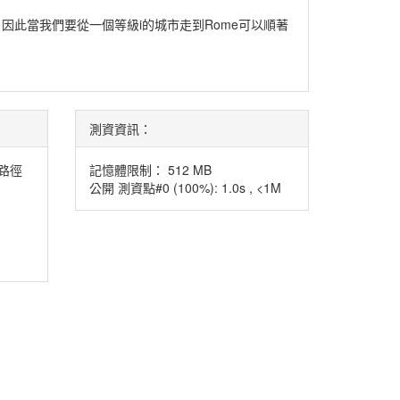
因此當我們要從一個等級i的城市走到Rome可以順著
測資資訊：
路徑
記憶體限制： 512 MB
公開 測資點#0 (100%): 1.0s , <1M