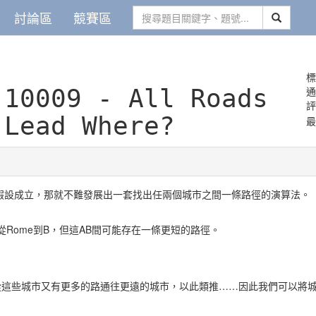
討論區
競賽區
標
.
10009 - All Roads
Lead Where?
最
假設成立，那就不難發展出一套找出任兩個城市之間一條路徑的演算法。
e，再從Rome到B，但這AB間可能存在一條更短的路徑。
從這些城市又有更多的路通往更遠的城市，以此類推……因此我們可以將城