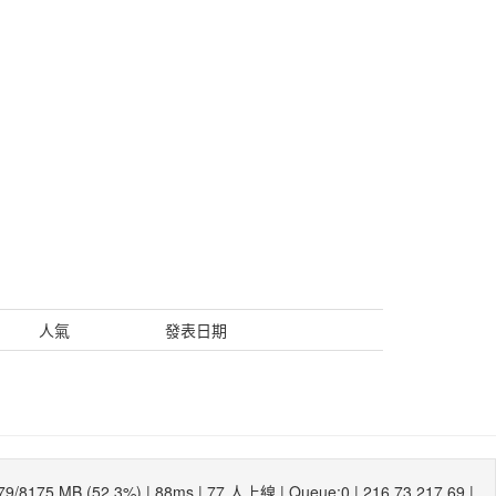
人氣
發表日期
79/8175 MB (52.3%) |
88ms
| 77 人上線 | Queue:0 | 216.73.217.69 |