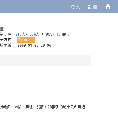
登入
註冊
籤 :
通過比率:
213人
/
236人
( 90%)
[非即時]
評分方式：
Tolerant
近更新 : 2009-09-06 20:06
市和Rome按「等級」歸類，即等級i的城市只和等級