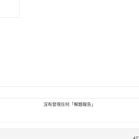
沒有發現任何「解題報告」
42