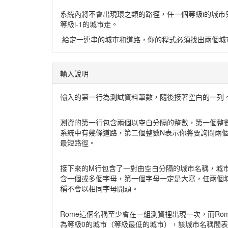
系統內將不會出現環之類的路徑，任一個等級i的城市只
等級i-1的城市走。
給定一連串的城市和道路，你的程式必須找出兩個城
輸入說明
輸入的第一行為測試資料筆數，隨後接著空白的一列
測資的第一行包含兩個以空白分隔的整數，第一個整
系統中有幾條道路，第二個整數N表示你將要詢問兩
最短路徑。
接下來的M行包含了一對由空白分隔的城市名稱，城
含一個或多個字母，第一個字母一定是大寫，任兩個
稱不會以相同字母開頭。
Rome這個名稱至少會在一組測資裡出現一次，而Ro
為等級0的城市（等級最低的城市），該城市名稱間