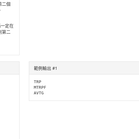
第二個
。
稱一定在
到第二
範例輸出 #1
TRP

MTRPF

AVTG