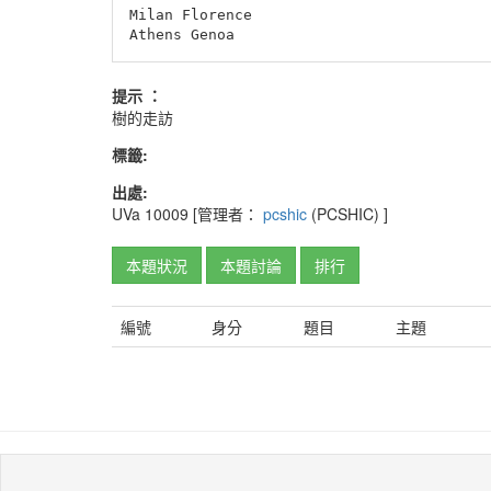
Milan Florence

Athens Genoa
提示 ：
樹的走訪
標籤:
出處:
UVa
10009
[管理者：
pcshic
(PCSHIC)
]
本題狀況
本題討論
排行
編號
身分
題目
主題