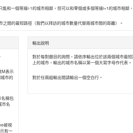
能和一個等級i-1的城市相鄰，但可以和零個或多個等級i+1的城市相鄰，
市之間的最短路徑（我們以拜訪的城市數量代替兩城市間的距離）。
輸出說明
。
對於每對題目的詢問，請依序輸出位於該兩個城市最短
上的城市，輸出的城市名稱以第一個大寫字母作代表。
數M表示
個城市的
對於任兩組輸出間請輸出一個空白行。
市名稱包
城市名
me被視
表示有一