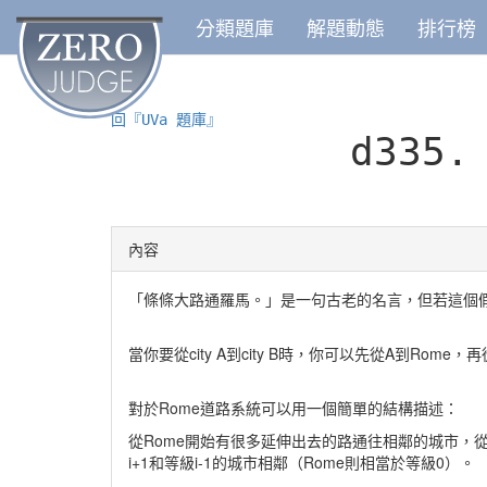
分類題庫
解題動態
排行榜
回『UVa 題庫』
d335
內容
「條條大路通羅馬。」是一句古老的名言，但若這個
當你要從city A到city B時，你可以先從A到Rom
對於Rome道路系統可以用一個簡單的結構描述：
從Rome開始有很多延伸出去的路通往相鄰的城市，
i+1和等級i-1的城市相鄰（Rome則相當於等級0）。