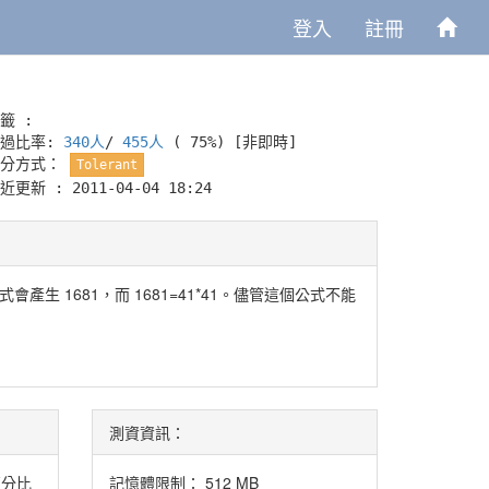
登入
註冊
籤 :
通過比率:
340人
/
455人
( 75%)
[非即時]
評分方式：
Tolerant
近更新 : 2011-04-04 18:24
會產生 1681，而 1681=41*41。儘管這個公式不能
測資資訊：
百分比
記憶體限制： 512 MB