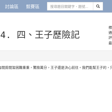
討論區
競賽區
標
54.
四、王子歷險記
最
每間房間皆困難重重，驚險萬分，王子還是決心前往。我們能幫王子的，