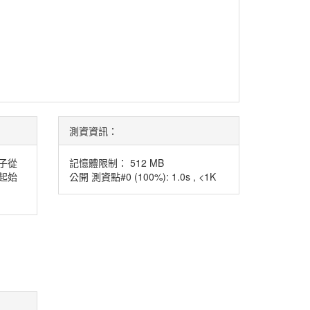
測資資訊：
子從
記憶體限制： 512 MB
起始
公開 測資點#0 (100%): 1.0s , <1K