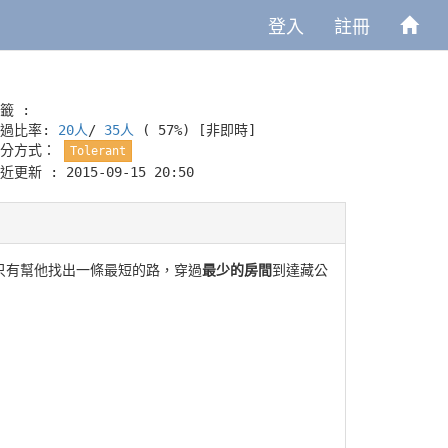
登入
註冊
籤 :
通過比率:
20人
/
35人
( 57%)
[非即時]
評分方式：
Tolerant
近更新 : 2015-09-15 20:50
只有幫他找出一條最短的路，穿過
最少的房間
到達藏公