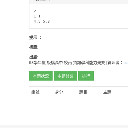
2

1 1

提示 ：
標籤:
出處:
98學年度
板橋高中
校內
資訊學科能力競賽
[管理者：
s
本題狀況
本題討論
排行
編號
身分
題目
主題