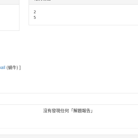
2

nail
(蝸牛)
]
沒有發現任何「解題報告」