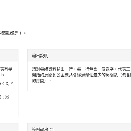
離都是 1 。
輸出說明
，代表有幾
請對每組資料輸出一行，每一行包含一個數字，代表王
,b
開始的房間到公主總共會經過幾個
最少的
房間數（包含
的房間）。
 X, Y
) ; 另
範例輸出 #1