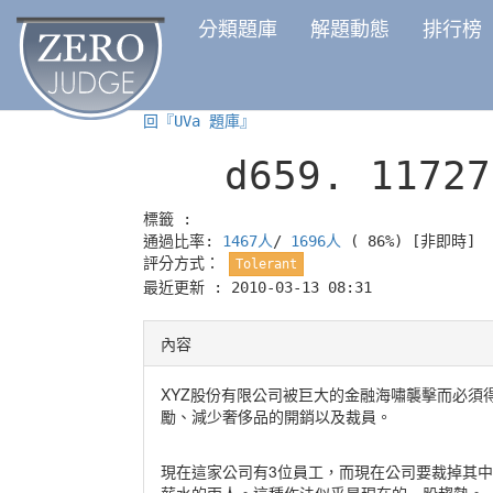
分類題庫
解題動態
排行榜
回『UVa 題庫』
d659.
11727
標籤 :
通過比率:
1467人
/
1696人
( 86%)
[非即時]
評分方式：
Tolerant
最近更新 : 2010-03-13 08:31
內容
XYZ股份有限公司被巨大的金融海嘯襲擊而必須
勵、減少奢侈品的開銷以及裁員。
現在這家公司有3位員工，而現在公司要裁掉其