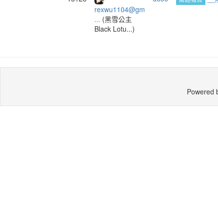
rexwu1104@gm
...
(黑雪公主
Black Lotu...)
Powered 