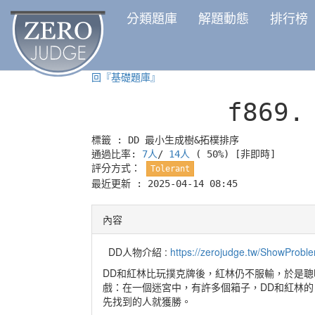
分類題庫
解題動態
排行榜
回『基礎題庫』
f869
標籤 :
DD
最小生成樹&拓樸排序
通過比率:
7人
/
14人
( 50%)
[非即時]
評分方式：
Tolerant
最近更新 : 2025-04-14 08:45
內容
DD人物介紹 :
https://zerojudge.tw/ShowProb
DD和紅林比玩撲克牌後，紅林仍不服輸，於是聰明的
戲：在一個迷宮中，有許多個箱子，DD和紅林的目
先找到的人就獲勝。