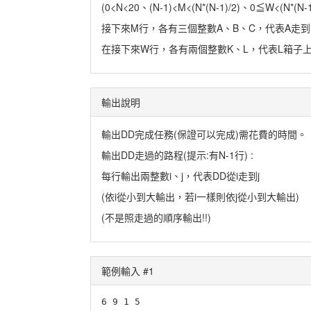
(0<N<20、(N-1)<M<(N*(N-1)/2)、0≦W<(N*(N
接下來M行，各有三個整數A、B、C，代表A走到B或B
在接下來W行，各有兩個整數K、L，代表L箱子上有
輸出說明
輸出DD完成任務(保證可以完成)需花費的時間。
輸出DD走過的路程(提示:有N-1行) :
每行輸出兩整數i、j，代表DD從i走到j
(依i從小到大輸出，若i一樣則依j從小到大輸出)
(不是照走過的順序輸出!!)
範例輸入 #1
6 9 1 5
