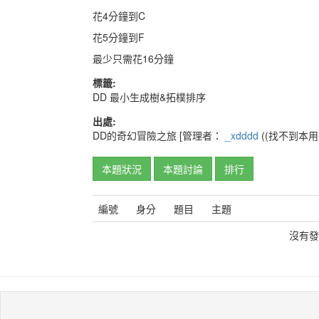
花4分鐘到C
花5分鐘到F
最少只需花16分鐘
標籤:
DD
最小生成樹&拓樸排序
出處:
DD的奇幻冒險之旅
[管理者：
_xdddd
((找不到本用戶
本題狀況
本題討論
排行
編號
身分
題目
主題
沒有發