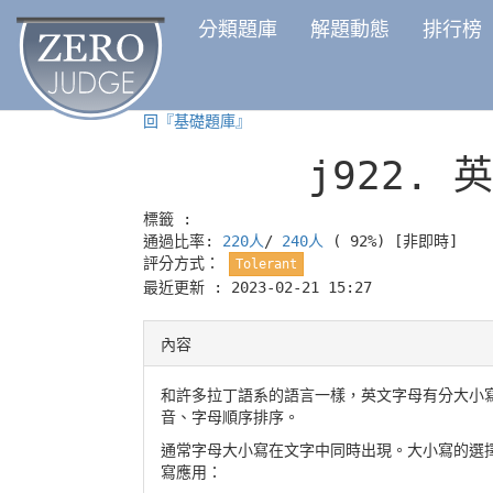
分類題庫
解題動態
排行榜
回『基礎題庫』
j922.
英
標籤 :
通過比率:
220人
/
240人
( 92%)
[非即時]
評分方式：
Tolerant
最近更新 : 2023-02-21 15:27
內容
和許多拉丁語系的語言一樣，英文字母有分大小
音、字母順序排序。
通常字母大小寫在文字中同時出現。大小寫的選
寫應用：