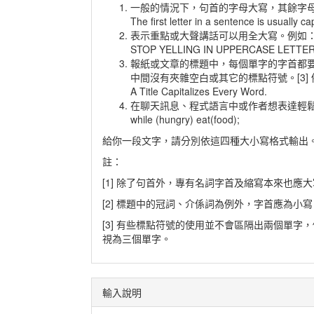
一般的情況下，句首的字母大寫，其餘字母小
The first letter in a sentence is usually cap
表示重點或大聲講話可以用全大寫。例如
STOP YELLING IN UPPERCASE LETTER
報紙或文章的標題中，每個單字的字首都要
中間沒有夾雜空白或其它的標點符號。[3]
A Title Capitalizes Every Word.
在聊天訊息、程式語言中或作者想表達輕
while (hungry) eat(food);
給你一段文字，請分別依這四種大小寫格式輸出
註：
[1] 除了句首外，專有名詞字首及縮寫本來也應
[2] 標題中的冠詞、介係詞為例外，字首應為小
[3] 有些標點符號的使用並不會區隔出兩個單字，例如表
視為三個單字。
輸入說明