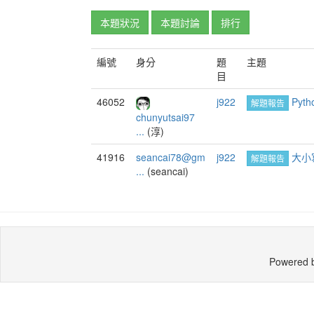
本題狀況
本題討論
排行
編號
身分
題
主題
目
46052
j922
Pyt
解題報告
chunyutsai97
...
(淳)
41916
seancai78@gm
j922
大小
解題報告
...
(seancai)
Powered 