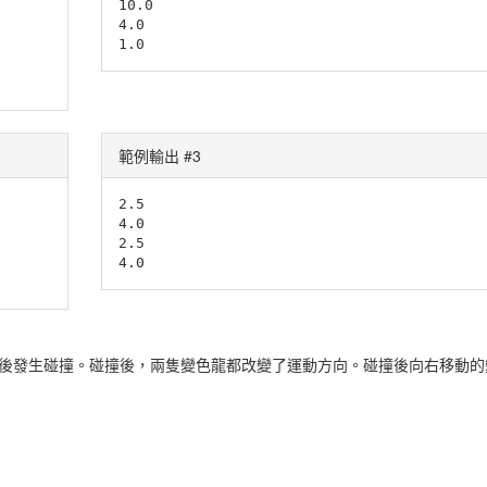
10.0

4.0

1.0
範例輸出 #3
2.5

4.0

2.5

4.0
尺後發生碰撞。碰撞後，兩隻變色龍都改變了運動方向。碰撞後向右移動的