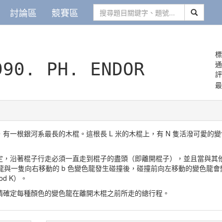
討論區
競賽區
標
990.
PH. ENDOR
最
一根銀河系最長的木棍。這根長 L 米的木棍上，有 N 隻活潑可愛的變
，沿著棍子行走必須一直走到棍子的盡頭（即離開棍子），並且當與其他變
龍與一隻向右移動的 b 色變色龍發生碰撞後，碰撞前向左移動的變色龍會
d K）。
請確定每種顏色的變色龍在離開木棍之前所走的總行程。