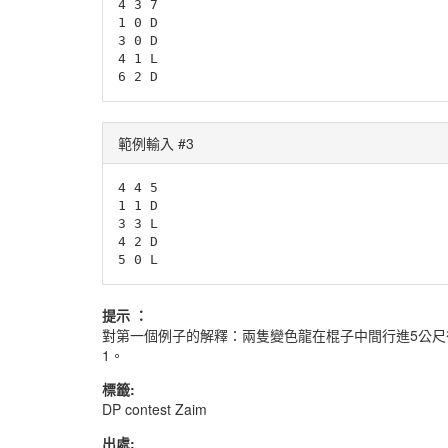
4 3 7

1 0 D

3 0 D

4 1 L

6 2 D
範例輸入 #3
4 4 5

1 1 D

3 3 L

4 2 D

5 0 L
提示 ：
對第一個例子的解釋：兩隻變色龍在棍子中間行進5公
1。
標籤:
DP contest Zaim
出處: