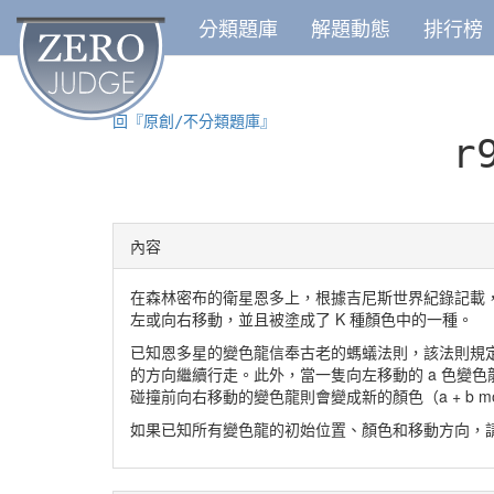
分類題庫
解題動態
排行榜
回『原創/不分類題庫』
r
內容
在森林密布的衛星恩多上，根據吉尼斯世界紀錄記載，有
左或向右移動，並且被塗成了 K 種顏色中的一種。
已知恩多星的變色龍信奉古老的螞蟻法則，該法則規定
的方向繼續行走。此外，當一隻向左移動的 a 色變色
碰撞前向右移動的變色龍則會變成新的顏色（a + b mo
如果已知所有變色龍的初始位置、顏色和移動方向，