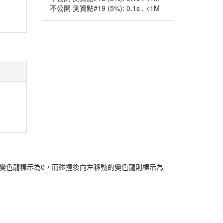
不公開 測資點#19 (5%): 0.1s , <1M
變色龍標示為0，而碰撞後向左移動的變色龍則標示為