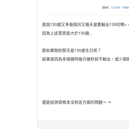
d041.
11219 - How 
是說130歲又多幾個月又幾天是要輸出130的嗎= 
因為上述意思是大於130歲...
那如果剛好那天是130歲生日呢？
結果是因為多個幾時幾分幾秒就不輸出，或少個幾時
還是說測資根本沒有這方面的問題＝ ＝