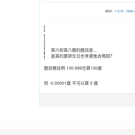
d041.
11219 - How o
第六和第八題的題目是...
是真的要把生日也考慮進去嗎囧?
題目應註明 130.999也算130歲
但 -0.00001歲 不可以算 0 歲