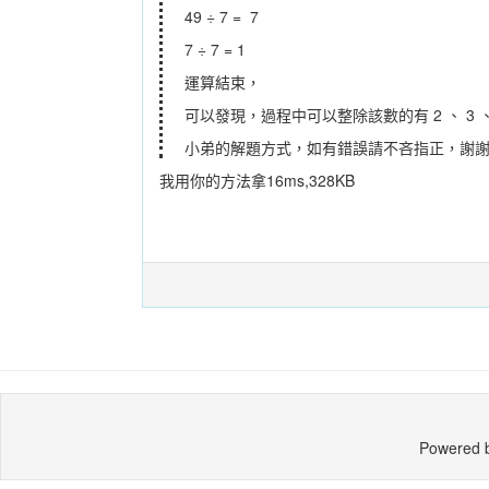
49 ÷ 7 = 7
7 ÷ 7 = 1
運算結束，
可以發現，過程中可以整除該數的有 2 、 3 、 
小弟的解題方式，如有錯誤請不吝指正，謝謝指教 
我用你的方法拿16ms,328KB
Powered 