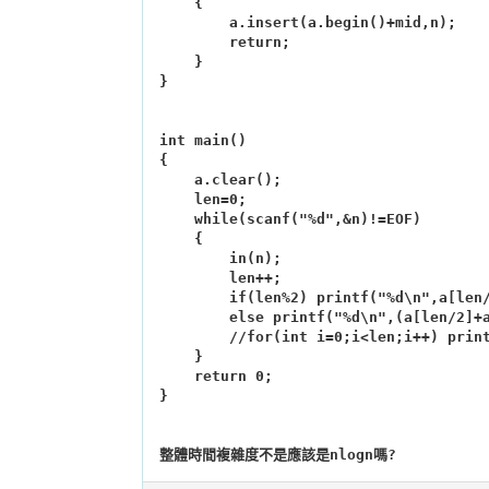
    {

        a.insert(a.begin()+mid,n);

        return;

    }

}

int main()

{

    a.clear();

    len=0;

    while(scanf("%d",&n)!=EOF)

    {

        in(n);

        len++;

        if(len%2) printf("%d\n",a[len/2]);

        else printf("%d\n",(a[len/2]+a[len/2-1])/2);

        //for(int i=0;i<len;i++) printf("%d ",a[i]);printf("\n");

    }

    return 0;

}
整體時間複雜度不是應該是nlogn嗎?