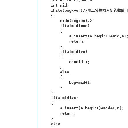
    int en=len-1,beg=0;

    int mid;

    while(beg<=en)//用二分搜插入新的數值 時間複雜度logn

    {

        mid=(beg+en)/2;

        if(a[mid]==n)

        {

            a.insert(a.begin()+mid,n);

            return;

        }

        if(a[mid]>n)

        {

            en=mid-1;

        }

        else

        {

            beg=mid+1;

        }

    }

    if(a[mid]<n)

    {

        a.insert(a.begin()+mid+1,n);

        return;

    }

    else
