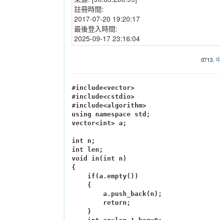
註冊時間:
2017-07-20 19:20:17
最後登入時間:
2025-09-17 23:16:04
d713.
#include<vector>

#include<cstdio>

#include<algorithm>

using namespace std;

vector<int> a;

int n;

int len;

void in(int n)

{

    if(a.empty())

    {

        a.push_back(n);

        return;

    }
