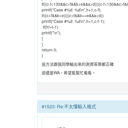
if((c-f<130&&c>f&&b>e&&a>d)||(c-f<130&&c>
printf("Case #%d: %d\n",h+1,c-f);
if((c>f&&b<e)||(c>f&&b==e&&a<d))
printf("Case #%d: %d\n",h+1,c-f-1);
if(h!=t-1)
printf("\n");
}
}
return 0;
}
這方法跟我同學輸出來的測資答案都正確
卻還是WA，希望能幫忙看看。
#1523: Re:不太懂輸入格式