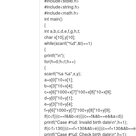
#include<stdlib.h>
#include<string.h>
#include<math.h>
int main()
{
int a,b,c,d,e,f,g,h,t;
char x[10],y[10];
while(scanf("%d",&t)==1)
{
printf("\n");
for(h=0;h<t;h++)
{
scanf("%s %s",x,y);
a=x[0]*10+x[1];
b=x[3]*10+x[4];
c=x[6]*1000+x[7]*100+x[8]*10+x[9];
d=y[0]*10+y[1];
e=y[3]*10+y[4];
f=y[6]*1000+y[7]*100+y[8]*10+y[9];
if(c<f||(c==f&&b<e)||(c==f&&b==e&&a<d))
printf("Case #%d: Invalid birth date\n",h+1);
if(c-f>130||(c==f+130&&b>e)||(c==f+130&&b=
printf("Case #%d: Check birth date\n",h+1);