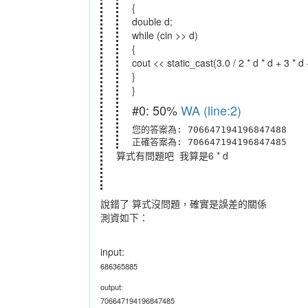
{
double d;
while (cin >> d)
{
cout << static_cast(3.0 / 2 * d * d + 3 * d 
}
}
#0: 50%
WA (line:2)
您的答案為: 706647194196847488

正確答案為: 706647194196847485
算式有問題吧 我算是6 * d
說錯了 算式沒問題，確實是誤差的關係
測資如下：
input:
686365885
output:
706647194196847485