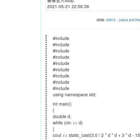
2021-05-21 22:56:38
d096.
00913 - Joana and t
#include
#include
#include
#include
#include
#include
#include
#include
#include
using namespace std;
int main()
{
double d;
while (cin >> d)
{
cout << static_cast(3.0 / 2 * d * d + 3 * d - 15