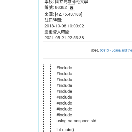
學校:
國立高雄師範大學
編號:
86382
來源:
[42.75.43.186]
註冊時間:
2018-10-08 10:09:02
最後登入時間:
2021-05-21 22:56:38
d096.
00913 - Joana and t
#include
#include
#include
#include
#include
#include
#include
#include
#include
using namespace std;
int main()