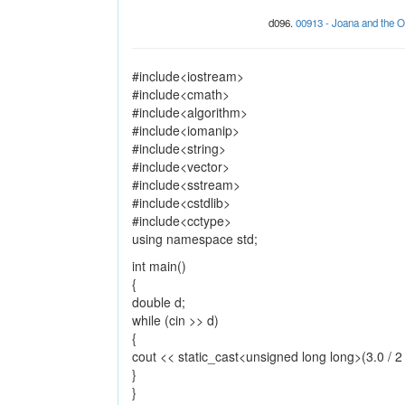
d096.
00913 - Joana and the
#include<iostream>
#include<cmath>
#include<algorithm>
#include<iomanip>
#include<string>
#include<vector>
#include<sstream>
#include<cstdlib>
#include<cctype>
using namespace std;
int main()
{
double d;
while (cin >> d)
{
cout << static_cast<unsigned long long>(3.0 / 2 * 
}
}