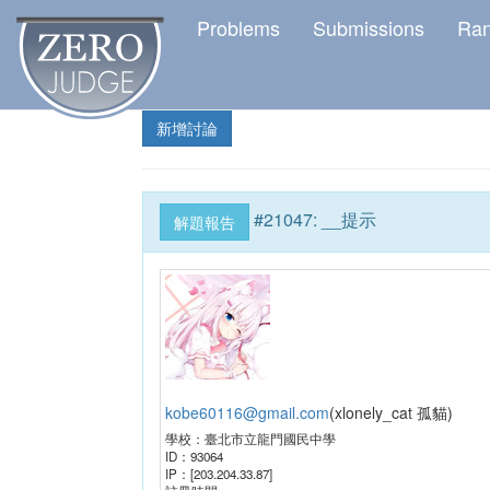
Problems
Submissions
Ra
新增討論
#
21047
:
__提示
解題報告
kobe60116@gmail.com
(
xlonely_cat 孤貓
)
學校：
臺北市立龍門國民中學
ID：
93064
IP：
[203.204.33.87]