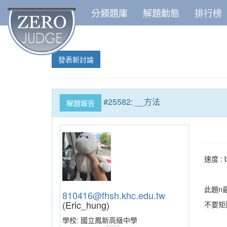
分類題庫
解題動態
排行榜
發表新討論
#25582: __方法
解題報告
速度 : 
此題n
810416@fhsh.khc.edu.tw
(Eric_hung)
不要矩
學校:
國立鳳新高級中學