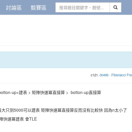
討論區
競賽區
c121.
00495 - Fibonacci Fr
botton-up+建表 > 矩陣快速冪直接算 > botton-up直接算
最大只到5000可以建表 矩陣快速冪直接算反而沒有比較快 因為n太小了
陣快速冪建表 會TLE