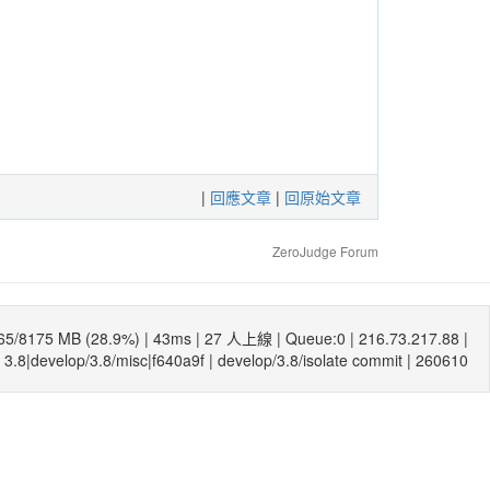
|
回應文章
|
回原始文章
ZeroJudge Forum
65/8175 MB (28.9%) |
43ms
| 27 人上線 | Queue:0 | 216.73.217.88 |
3.8|develop/3.8/misc|f640a9f
|
develop/3.8/isolate commit
| 260610