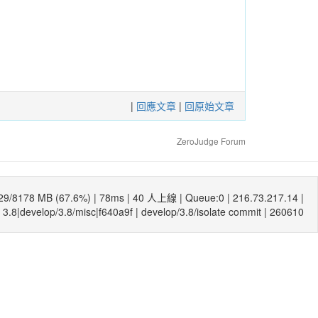
|
回應文章
|
回原始文章
ZeroJudge Forum
29/8178 MB (67.6%) |
78ms
| 40 人上線 | Queue:0 | 216.73.217.14 |
3.8|develop/3.8/misc|f640a9f
|
develop/3.8/isolate commit
| 260610