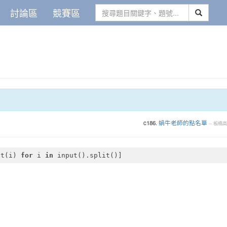
討論區
競賽區
c186.
蝸牛老師的點名單
--
板橋高
nt(i) 
for
 i 
in
 input().split()]