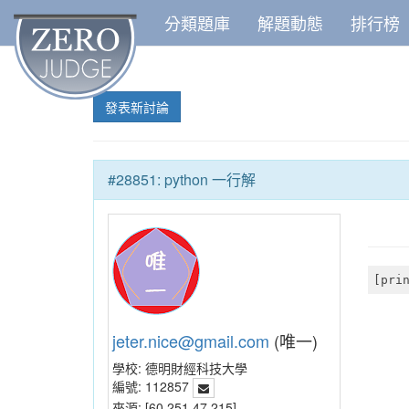
分類題庫
解題動態
排行榜
發表新討論
#28851: python 一行解
[pri
jeter.nice@gmail.com
(唯一)
學校:
德明財經科技大學
編號:
112857
來源:
[60.251.47.215]