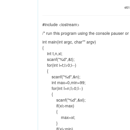
e51
#include <iostream>
/* run this program using the console pauser or
int main(int argc, char** argv)
{
int t,n,xi;
scanf("%d",&t);
for(int i=t;i>0;i--)
{
scanf("%d",&n);
int max=0,min=99;
for(int I=n;I>0;I--)
{
scanf("%d",&xi);
if(xi>max)
{
max=xi;
}
if(xi<min)