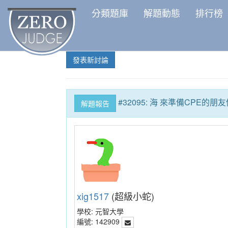
分類題庫
解題動態
排行榜
發表新討論
#32095: 海 來準備CPE的朋
解題報告
xig1517
(超級小蛇)
學校:
元智大學
編號:
142909