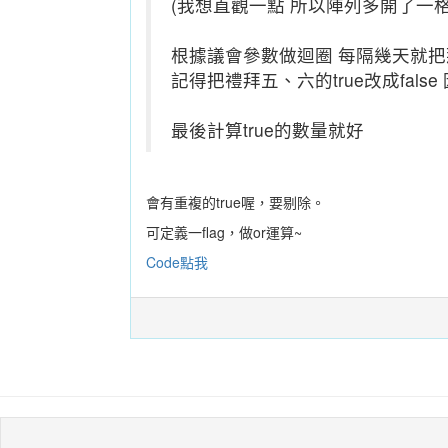
(我想直觀一點 所以陣列多開了一格
根據議會參數做迴圈 每隔幾天就把那
記得把禮拜五、六的true改成fals
最後計算true的數量就好
會有重複的true喔，要剔除。
可定義一flag，做or運算~
Code點我