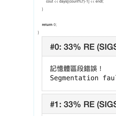
cout << days[(count%7)-1] << endl;
}
return
0;
}