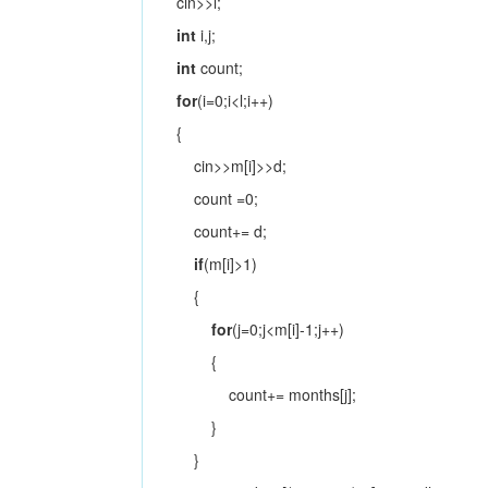
cin>>l;
int
i,j;
int
count;
for
(i=0;i<l;i++)
{
cin>>m[i]>>d;
count =0;
count+= d;
if
(m[i]>1)
{
for
(j=0;j<m[i]-1;j++)
{
count+= months[j];
}
}