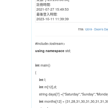
註冊時間:
2021-07-27 15:49:53
最後登入時間:
2023-10-11 11:39:39
f709.
12019 - Doom's Da
#include<iostream>
using
namespace
std;
int
main()
{
int
l;
int
m[12],d;
string days[7] ={"Saturday","Sunday","Monday
int
months[12] = {31,28,31,30,31,30,31,31,30