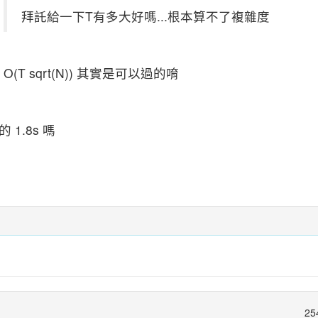
拜託給一下T有多大好嗎...根本算不了複雜度
O(T sqrt(N)) 其實是可以過的唷
的 1.8s 嗎
25