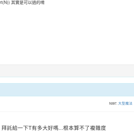
sqrt(N)) 其實是可以過的唷
h097.
大型魔法
拜託給一下T有多大好嗎...根本算不了複雜度