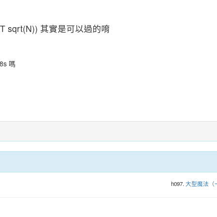
(T sqrt(N)) 其實是可以過的唷
8s 嗎
h097.
大型魔法（