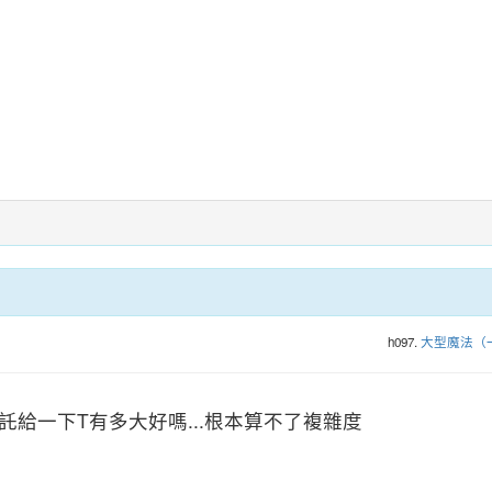
h097.
大型魔法（
託給一下T有多大好嗎...根本算不了複雜度