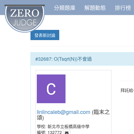
分類題庫
解題動態
排行榜
發表新討論
#32687: O(Tsqrt(N))不會過
拜託給
linlincaleb@gmail.com
(臨末之
頌)
學校:
新北市立板橋高級中學
編號:
132772