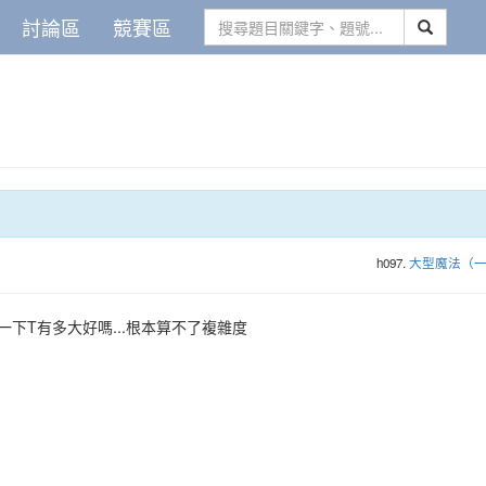
討論區
競賽區
h097.
大型魔法（
一下T有多大好嗎...根本算不了複雜度