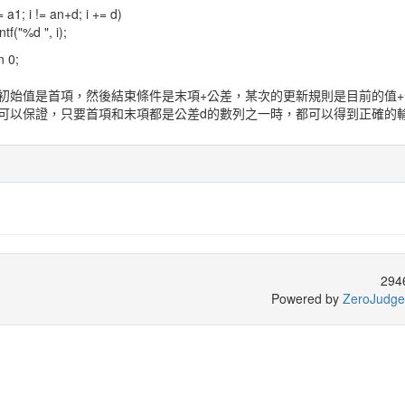
 a1; i != an+d; i += d)
("%d ", i);
 0;
初始值是首項，然後結束條件是末項+公差，某次的更新規則是目前的值+
可以保證，只要首項和末項都是公差d的數列之一時，都可以得到正確的
294
Powered by
ZeroJudge