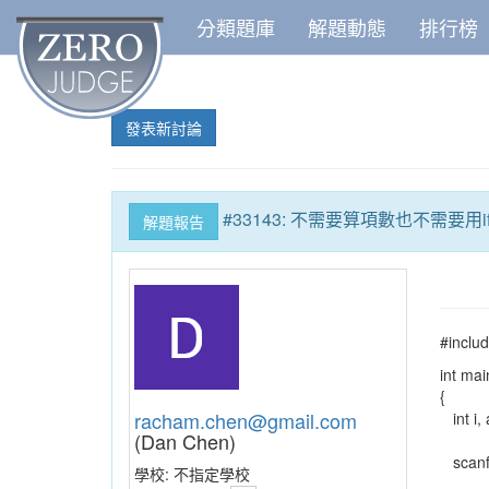
分類題庫
解題動態
排行榜
發表新討論
#33143: 不需要算項數也不需要用i
解題報告
#includ
int mai
{
racham.chen@gmail.com
int i, 
(Dan Chen)
scanf(
學校:
不指定學校