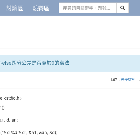
討論區
競賽區
f-else區分公差是否寫於0的寫法
b971.
等差數列
--
e <stdio.h>
n()
a1, d, an;
"%d %d %d", &a1, &an, &d);