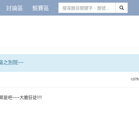
討論區
競賽區
驅之別院~~
c379
是吧~~~大膽狂徒!!!!