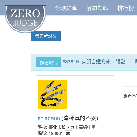
分類題庫
解題動態
排行榜
發表新討論
#33819: 有朋自遠方來，鞭數十，
解題報告
想看答案
shiaoann
(這樣真的不妥)
學校:
臺北市私立東山高級中學
編號:
193061