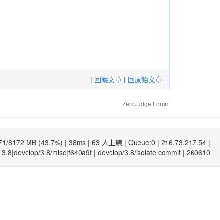
|
回應文章
|
回原始文章
ZeroJudge Forum
71/8172 MB (43.7%) |
38ms
| 63 人上線 | Queue:0 | 216.73.217.54 |
3.8|develop/3.8/misc|f640a9f
|
develop/3.8/isolate commit
| 260610