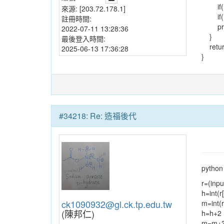
if(m>
來源:
[203.72.178.1]
if(h>
註冊時間:
print
2022-07-11 13:28:36
}
最後登入時間:
retur
2025-06-13 17:36:28
}
#34218: Re: 造福後代
pyt
r=(input
h=int(r[
ck1090932@gl.ck.tp.edu.tw
m=int(r
(陳邦仁)
h=h+2
m=m+