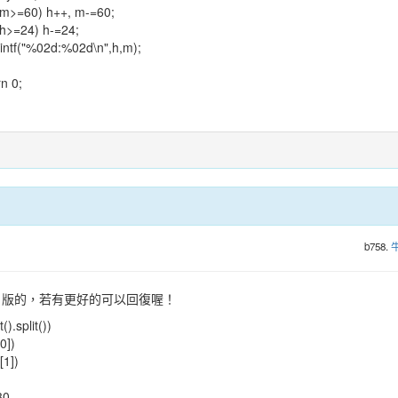
=60) h++, m-=60;
=24) h-=24;
f("%02d:%02d\n",h,m);
n 0;
b758.
hon 版的，若有更好的可以回復喔！
().split())
0])
[1])
30