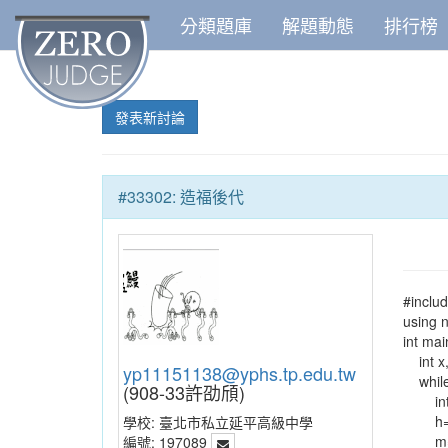
分類題庫
解題動態
排行榜
發表新討論
#33302: 造福後代
#includ
using 
int mai
int x,
yp11151138@yphs.tp.edu.tw
while(
(908-33許劭頎)
int 
h=x
學校:
臺北市私立延平高級中學
m=y
編號:
197089