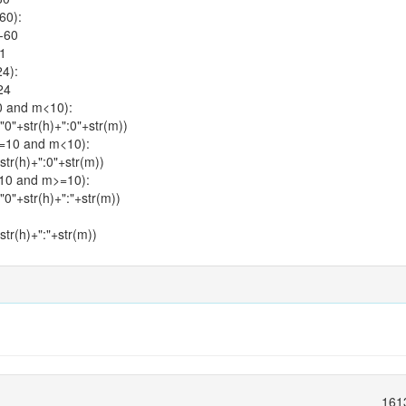
60):
60
1
24):
24
10 and m<10):
0"+str(h)+":0"+str(m))
h>=10 and m<10):
str(h)+":0"+str(m))
h<10 and m>=10):
"0"+str(h)+":"+str(m))
str(h)+":"+str(m))
161