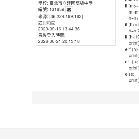
學校:
臺北市立建國高級中學
if (m>=
編號:
131859
m=m-
來源:
[36.224.199.163]
h=h+
註冊時間:
if (h>=
2020-09-16 13:44:36
h=h-
最後登入時間:
if (h<
2026-06-21 20:13:18
print("
elif (
print(
elif (
print(
else:
print(