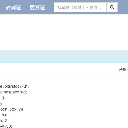
討論區
競賽區
b758.
e<bits/stdc++.h>
namespace std;
n(){
y;
cin>>x>>y){
h,m;
+2;
+30;