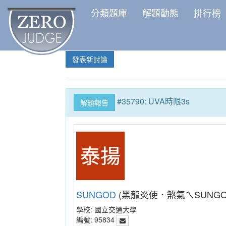
分類題庫
解題動態
排行榜
發表新討論
#35790: UVA時限3s
解題報告
SUNGOD
(黑龍炎使．煞氣ㄟSUNGO
學校:
國立交通大學
編號:
95834