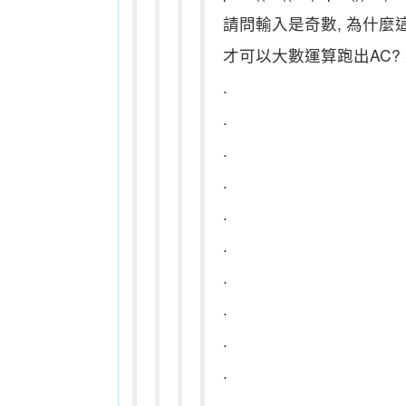
請問輸入是奇數, 為什麼這裡的
才可以大數運算跑出AC? 我用
.
.
.
.
.
.
.
.
.
.
.