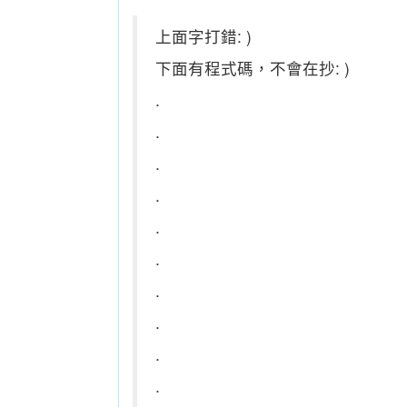
上面字打錯: )
下面有程式碼，不會在抄: )
.
.
.
.
.
.
.
.
.
.